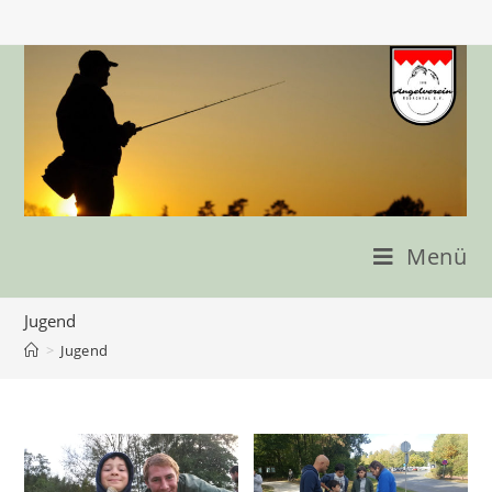
Zum
Inhalt
springen
Menü
Jugend
>
Jugend